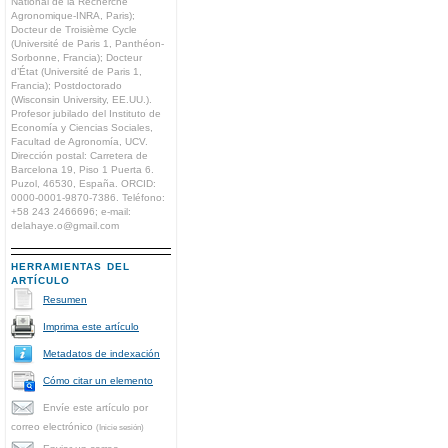
National de la Recherche
Agronomique-INRA, Paris);
Docteur de Troisième Cycle
(Université de Paris 1, Panthéon-
Sorbonne, Francia); Docteur
d’État (Université de Paris 1,
Francia); Postdoctorado
(Wisconsin University, EE.UU.).
Profesor jubilado del Instituto de
Economía y Ciencias Sociales,
Facultad de Agronomía, UCV.
Dirección postal: Carretera de
Barcelona 19, Piso 1 Puerta 6.
Puzol, 46530, España. ORCID:
0000-0001-9870-7386. Teléfono:
+58 243 2466696; e-mail:
delahaye.o@gmail.com
HERRAMIENTAS DEL
ARTÍCULO
Resumen
Imprima este artículo
Metadatos de indexación
Cómo citar un elemento
Envíe este artículo por
correo electrónico
(Inicie sesión)