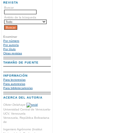
REVISTA
Buscar
Ámbito de la búsqueda
Examinar
Por número
Por autor/a
Por título
Otras revistas
TAMAÑO DE FUENTE
INFORMACIÓN
Para lectores/as
Para autores/as
Para bibliotecarios/as
ACERCA DEL AUTOR/A
Olivier Delahaye
Universidad Central de Venezuela-
UCV, Venezuela
Venezuela, República Bolivariana
de
Ingeniero Agrónomo (Institut