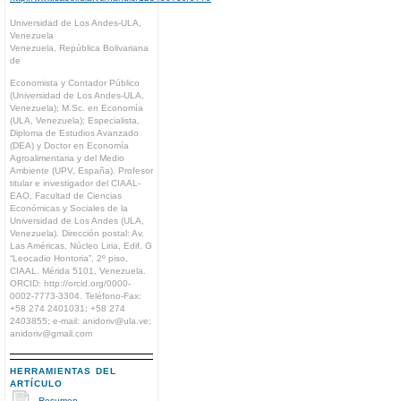
Universidad de Los Andes-ULA,
Venezuela
Venezuela, República Bolivariana
de
Economista y Contador Público
(Universidad de Los Andes-ULA,
Venezuela); M.Sc. en Economía
(ULA, Venezuela); Especialista,
Diploma de Estudios Avanzado
(DEA) y Doctor en Economía
Agroalimentaria y del Medio
Ambiente (UPV, España). Profesor
titular e investigador del CIAAL-
EAO, Facultad de Ciencias
Económicas y Sociales de la
Universidad de Los Andes (ULA,
Venezuela). Dirección postal: Av.
Las Américas, Núcleo Liria, Edif. G
“Leocadio Hontoria”, 2º piso,
CIAAL. Mérida 5101, Venezuela.
ORCID: http://orcid.org/0000-
0002-7773-3304. Teléfono-Fax:
+58 274 2401031; +58 274
2403855; e-mail: anidoriv@ula.ve;
anidoriv@gmail.com
HERRAMIENTAS DEL
ARTÍCULO
Resumen