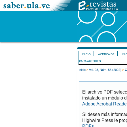
INICIO
ACERCA DE
INI
PARA AUTORES
Inicio
>
Vol. 28, Núm. 55 (2022)
>
G
El archivo PDF selecc
instalado un módulo d
Adobe Acrobat Reade
Si desea más informac
Highwire Press le pro
PDFs
.