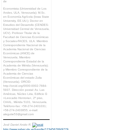
de
Economista (Universidad de Los
Andes, ULA, Venezuela); M.Sc.
en Economía Agrícola (Iowa State
University, EE.UU.); Doctor en
Estudios del Desarrollo (CENDES-
Universidad Central de Venezuela,
UCV). Profesor Titular de la
Facultad de Ciencias Económicas
y Sociales-FACES, ULA. Miembro
Correspondiente Nacional de la
Academia Nacional de Ciencias
Económicas (ANCE) de
Venezuela; Miembro
Correspondiente Estadal de la
Academia de Mérida (Venezuela);
y Miembro Correspondiente de la
Academia de Ciencias
Económicas del estado Zulia
(Venezuela). ORCID:
http://orcid.org/0000-0002-7684-
5937. Dirección postal: Av. Las
Américas, Núcleo Liria, Edificio G
«Leocadio Hontoria», 2º piso,
CIAAL. Mérida 5101, Venezuela.
Teléfono-fax: +58-274-2401031;
+58-274-2403855; e-mail:
alegutie53@gmail.com
José Daniel Anido R.
http://www.saber.ula.ve/handle/123456789/9779