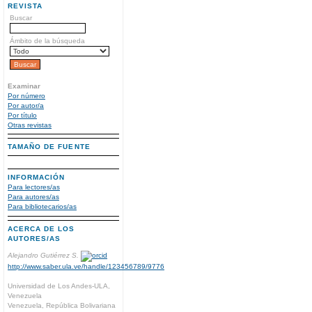
REVISTA
Buscar
Ámbito de la búsqueda
Examinar
Por número
Por autor/a
Por título
Otras revistas
TAMAÑO DE FUENTE
INFORMACIÓN
Para lectores/as
Para autores/as
Para bibliotecarios/as
ACERCA DE LOS
AUTORES/AS
Alejandro Gutiérrez S.
http://www.saber.ula.ve/handle/123456789/9776
Universidad de Los Andes-ULA,
Venezuela
Venezuela, República Bolivariana