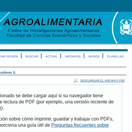
CIAR SESIÓN
BUSCAR
ACTUAL
ARCHIVOS
AVISOS
PLANILLAS
utiérrez S.
DESCARGAR EL ARCHIVO PDF
ionado se debe cargar aquí si su navegador tiene
e lectura de PDF (por ejemplo, una versión reciente de
r
).
ión sobre cómo imprimir, guardar y trabajar con PDFs,
porciona una guía útil de
Preguntas frecuentes sobre