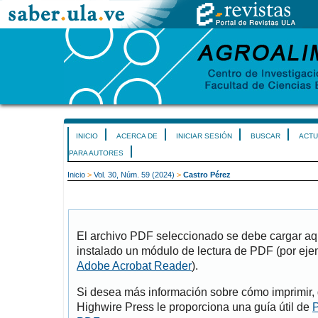
INICIO
ACERCA DE
INICIAR SESIÓN
BUSCAR
ACTU
PARA AUTORES
Inicio
>
Vol. 30, Núm. 59 (2024)
>
Castro Pérez
El archivo PDF seleccionado se debe cargar aqu
instalado un módulo de lectura de PDF (por eje
Adobe Acrobat Reader
).
Si desea más información sobre cómo imprimir, 
Highwire Press le proporciona una guía útil de
P