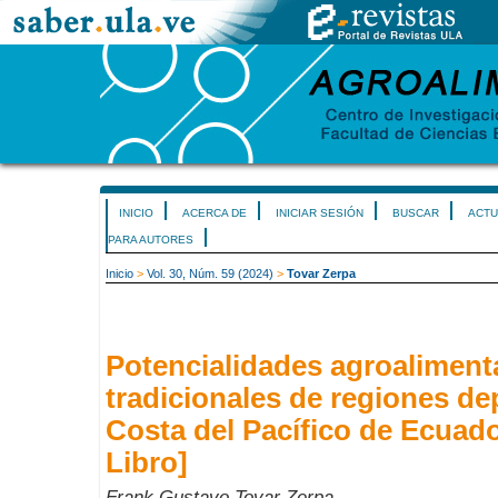
INICIO
ACERCA DE
INICIAR SESIÓN
BUSCAR
ACTU
PARA AUTORES
Inicio
>
Vol. 30, Núm. 59 (2024)
>
Tovar Zerpa
Potencialidades agroaliment
tradicionales de regiones de
Costa del Pacífico de Ecuad
Libro]
Frank Gustavo Tovar Zerpa