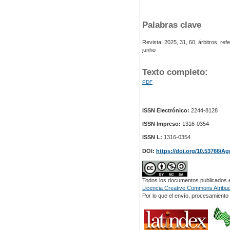
Palabras clave
Revista, 2025, 31, 60, árbitros, refe
junho
Texto completo:
PDF
ISSN Electrónico:
2244-8128
ISSN Impreso:
1316-0354
ISSN L:
1316-0354
DOI:
https://doi.org/10.53766/Ag
Todos los documentos publicados en
Licencia Creative Commons Atribuci
Por lo que el envío, procesamiento y