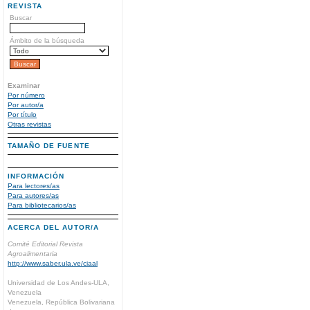
REVISTA
Buscar
Ámbito de la búsqueda
Examinar
Por número
Por autor/a
Por título
Otras revistas
TAMAÑO DE FUENTE
INFORMACIÓN
Para lectores/as
Para autores/as
Para bibliotecarios/as
ACERCA DEL AUTOR/A
Comité Editorial Revista
Agroalimentaria
http://www.saber.ula.ve/ciaal
Universidad de Los Andes-ULA,
Venezuela
Venezuela, República Bolivariana