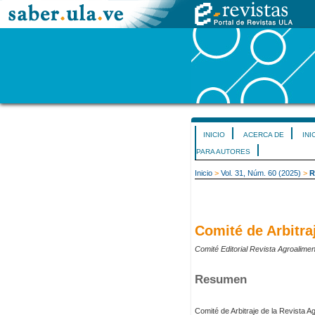
INICIO
ACERCA DE
INI
PARA AUTORES
Inicio
>
Vol. 31, Núm. 60 (2025)
>
R
Comité de Arbitra
Comité Editorial Revista Agroalimen
Resumen
Comité de Arbitraje de la Revista Ag