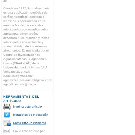
de
Creada en 1995, Agroalimentaria
es una publicación periódica de
carácter científico, arbitrada e
indexada, especializada en el
área de las ciencias sociales
relacionadas con estudios sobre
agricultura, alimentación,
desarrollo rural, nutrición y temas
relacionados con ambiente y
sustentabilidad de los sistemas
alimentarios. Es publicada por el
Centro de Investigaciones
Agroalimentarias «Edgar Abreu
Olivo» (CIAAL-EAO) de la
Universidad de Los Andes (ULA,
Venezuela). e-mail:
ciaal.ula@gmail.com;
agroalimentariajournal@gmail.com;
agroalimentaria@ula.ve
HERRAMIENTAS DEL
ARTÍCULO
Imprima este artículo
Metadatos de indexación
Cómo citar un elemento
Envíe este artículo por