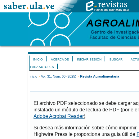
INICIO
ACERCA DE
INICIAR SESIÓN
BUSCAR
ACTU
PARA AUTORES
Inicio
>
Vol. 31, Núm. 60 (2025)
>
Revista Agroalimentaria
El archivo PDF seleccionado se debe cargar aqu
instalado un módulo de lectura de PDF (por eje
Adobe Acrobat Reader
).
Si desea más información sobre cómo imprimir, 
Highwire Press le proporciona una guía útil de
P