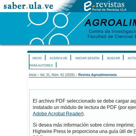
INICIO
ACERCA DE
INICIAR SESIÓN
BUSCAR
ACTU
PARA AUTORES
Inicio
>
Vol. 31, Núm. 61 (2025)
>
Revista Agroalimentaria
El archivo PDF seleccionado se debe cargar aqu
instalado un módulo de lectura de PDF (por eje
Adobe Acrobat Reader
).
Si desea más información sobre cómo imprimir, 
Highwire Press le proporciona una guía útil de
P