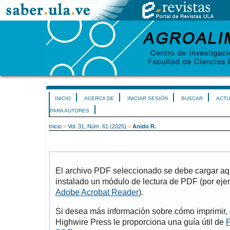
INICIO
ACERCA DE
INICIAR SESIÓN
BUSCAR
ACTU
PARA AUTORES
Inicio
>
Vol. 31, Núm. 61 (2025)
>
Anido R.
El archivo PDF seleccionado se debe cargar aqu
instalado un módulo de lectura de PDF (por eje
Adobe Acrobat Reader
).
Si desea más información sobre cómo imprimir, 
Highwire Press le proporciona una guía útil de
P