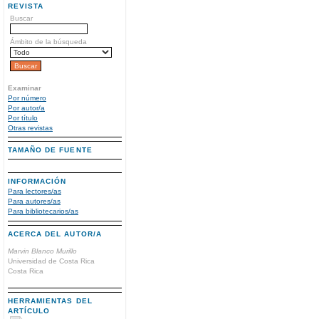
REVISTA
Buscar
Ámbito de la búsqueda
Examinar
Por número
Por autor/a
Por título
Otras revistas
TAMAÑO DE FUENTE
INFORMACIÓN
Para lectores/as
Para autores/as
Para bibliotecarios/as
ACERCA DEL AUTOR/A
Marvin Blanco Murillo
Universidad de Costa Rica
Costa Rica
HERRAMIENTAS DEL
ARTÍCULO