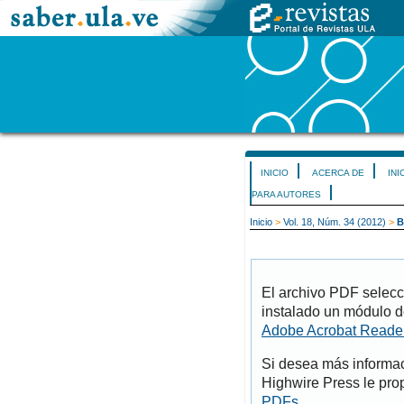
INICIO
ACERCA DE
INI
PARA AUTORES
Inicio
>
Vol. 18, Núm. 34 (2012)
>
B
El archivo PDF selecc
instalado un módulo d
Adobe Acrobat Reade
Si desea más informac
Highwire Press le pro
PDFs
.