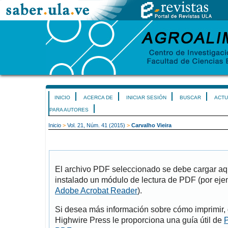
INICIO
ACERCA DE
INICIAR SESIÓN
BUSCAR
ACTU
PARA AUTORES
Inicio
>
Vol. 21, Núm. 41 (2015)
>
Carvalho Vieira
El archivo PDF seleccionado se debe cargar aqu
instalado un módulo de lectura de PDF (por eje
Adobe Acrobat Reader
).
Si desea más información sobre cómo imprimir, 
Highwire Press le proporciona una guía útil de
P