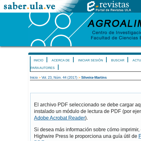
INICIO
ACERCA DE
INICIAR SESIÓN
BUSCAR
ACTU
PARA AUTORES
Inicio
>
Vol. 23, Núm. 44 (2017)
>
Silveira-Martins
El archivo PDF seleccionado se debe cargar aqu
instalado un módulo de lectura de PDF (por eje
Adobe Acrobat Reader
).
Si desea más información sobre cómo imprimir, 
Highwire Press le proporciona una guía útil de
P