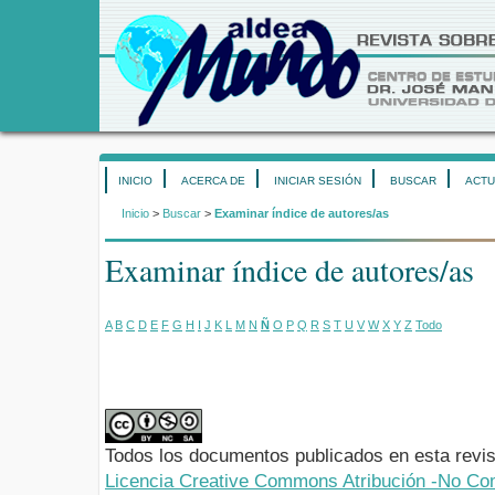
INICIO
ACERCA DE
INICIAR SESIÓN
BUSCAR
ACTU
Inicio
>
Buscar
>
Examinar índice de autores/as
Examinar índice de autores/as
A
B
C
D
E
F
G
H
I
J
K
L
M
N
Ñ
O
P
Q
R
S
T
U
V
W
X
Y
Z
Todo
Todos los documentos publicados en esta revis
Licencia Creative Commons Atribución -No Com