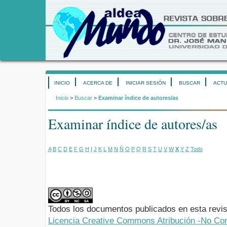
INICIO
ACERCA DE
INICIAR SESIÓN
BUSCAR
ACTU
Inicio
>
Buscar
>
Examinar índice de autores/as
Examinar índice de autores/as
A
B
C
D
E
F
G
H
I
J
K
L
M
N
Ñ
O
P
Q
R
S
T
U
V
W
X
Y
Z
Todo
Todos los documentos publicados en esta revis
Licencia Creative Commons Atribución -No Com