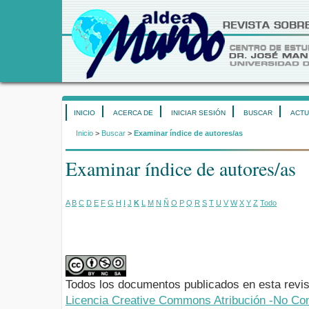
INICIO
ACERCA DE
INICIAR SESIÓN
BUSCAR
ACTU
Inicio
>
Buscar
>
Examinar índice de autores/as
Examinar índice de autores/as
A
B
C
D
E
F
G
H
I
J
K
L
M
N
Ñ
O
P
Q
R
S
T
U
V
W
X
Y
Z
Todo
Todos los documentos publicados en esta revis
Licencia Creative Commons Atribución -No Com