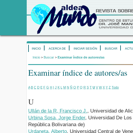
INICIO
ACERCA DE
INICIAR SESIÓN
BUSCAR
ACTU
Inicio
>
Buscar
>
Examinar índice de autores/as
Examinar índice de autores/as
A
B
C
D
E
F
G
H
I
J
K
L
M
N
Ñ
O
P
Q
R
S
T
U
V
W
X
Y
Z
Todo
U
Ullán de la R, Francisco J.
, Universidad de Al
Urbina Sosa, Jorge Ender
, Universidad De Los
República Bolivariana de)
Urdaneta, Alberto
, Universidad Central de Ven