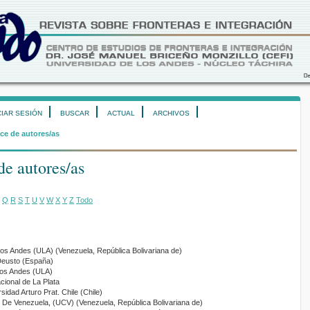
CIAR SESIÓN
BUSCAR
ACTUAL
ARCHIVOS
ce de autores/as
de autores/as
Q
R
S
T
U
V
W
X
Y
Z
Todo
Los Andes (ULA) (Venezuela, República Bolivariana de)
Deusto (España)
 los Andes (ULA)
cional de La Plata
rsidad Arturo Prat. Chile (Chile)
l De Venezuela, (UCV) (Venezuela, República Bolivariana de)