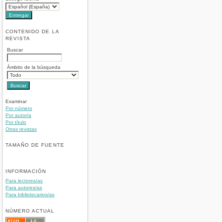
CONTENIDO DE LA
REVISTA
Buscar
Ámbito de la búsqueda
Examinar
Por número
Por autor/a
Por título
Otras revistas
TAMAÑO DE FUENTE
INFORMACIÓN
Para lectores/as
Para autores/as
Para bibliotecarios/as
NÚMERO ACTUAL