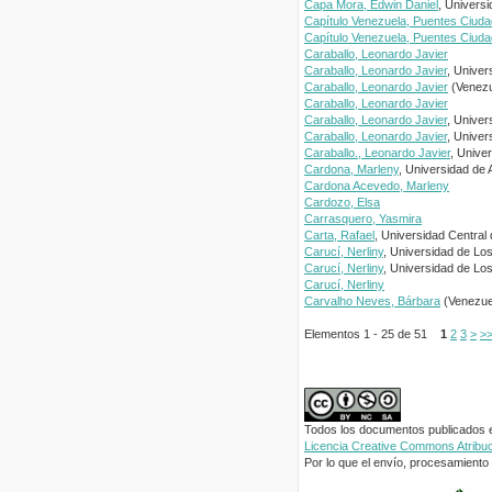
Capa Mora, Edwin Daniel
, Universi
Capítulo Venezuela, Puentes Ciud
Capítulo Venezuela, Puentes Ciud
Caraballo, Leonardo Javier
Caraballo, Leonardo Javier
, Univer
Caraballo, Leonardo Javier
(Venezu
Caraballo, Leonardo Javier
Caraballo, Leonardo Javier
, Univer
Caraballo, Leonardo Javier
, Univer
Caraballo., Leonardo Javier
, Unive
Cardona, Marleny
, Universidad de 
Cardona Acevedo, Marleny
Cardozo, Elsa
Carrasquero, Yasmira
Carta, Rafael
, Universidad Central
Carucí, Nerliny
, Universidad de Lo
Carucí, Nerliny
, Universidad de Lo
Carucí, Nerliny
Carvalho Neves, Bárbara
(Venezuel
Elementos 1 - 25 de 51
1
2
3
>
>
Todos los documentos publicados en
Licencia Creative Commons Atribuci
Por lo que el envío, procesamiento y