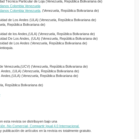
dad Técnica Particular de Loja (Venezuela, República Bolivariana de)
adanos Colombia Venezuela
adanos Colombia Venezuela,
(Venezuela, República Bolivariana de)
sidad de Los Andes (ULA) (Venezuela, República Bolivariana de)
ela, República Bolivariana de)
sidad de los Andes,(ULA) (Venezuela, República Bolivariana de)
sidad De Los Andes, (ULA) (Venezuela, República Bolivariana de)
rsidad de Los Andes (Venezuela, República Bolivariana de)
Antioquia.
 de Venezuela,(UCV) (Venezuela, República Bolivariana de)
s Andes, (ULA) (Venezuela, República Bolivariana de)
s Andes,(ULA) (Venezuela, República Bolivariana de)
a, República Bolivariana de)
>
 esta revista se distribuyen bajo una
ón -No Comercial- Compartir Igual 4.0 Internacional.
 publicación de artículos en la revista es totalmente gratuito.