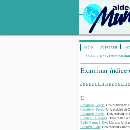
INICIO
ACERCA DE
INI
Inicio
>
Buscar
>
Examinar índi
Examinar índice 
A
B
C
D
E
F
G
H
I
J
K
L
M
N
Ñ
O
P
C
Caballero, Sergio
, Universidad de 
Caballero, Sergio
, Universidad de 
Caballero, Sergio,
, Universidad de
Caetano,, Gerardo
, Universidad Na
Calliri Mamani, Elvia Maritza
, Unive
Canelón, Fidel
, Universidad Centra