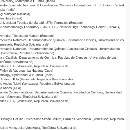
iversity, Anantapur, A.P., India. (India)
istry, Synthetic Inorganic & Coordination Chemistry Laboratories, Dr. H.S. Gour Central
dia. (India)
ogi Malaysia (Malasia)
nstitute (Brasil)
 Universidad Técnica de Manabí, UTM. Portoviejo (Ecuador)
al Nanotechnology Laboratory (LANOTEC), National High Technology Center (CeNAT),
iversidad Técnica de Manabí (Ecuador)
Productos Naturales Departamento de Química, Facultad de Ciencias, Universidad de los
nezuela, República Bolivariana de)
Productos Naturales, Departamento de Química, Facultad de Ciencias. Universidad de
 (Venezuela, República Bolivariana de)
ica y Catálisis, Departamento de Química, Facultad de Ciencias, Universidad de Los
pública Bolivariana de)
ndes (ULA) (Venezuela, República Bolivariana de)
to Finlay de Vacunas, La Habana (Cuba)
hnology, Hyderabad, A.P., India. (India)
s Andes (ULA) (Venezuela, República Bolivariana de)
os Andes (ULA) (Venezuela, República Bolivariana de)
Los Andes (ULA)
orio de Organometálicos, Departamento de Química, Facultad de Ciencias, Universidad
la. (Venezuela, República Bolivariana de)
ndes (ULA) (Venezuela, República Bolivariana de)
 Biología Celular, Universidad Simón Bolívar, Caracas-Venezuela. (Venezuela, República
ral de Venezuela (Venezuela, República Bolivariana de)