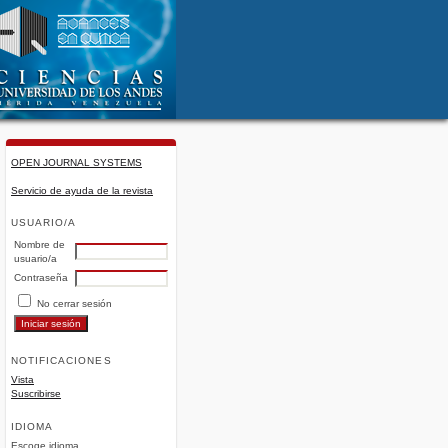
OPEN JOURNAL SYSTEMS
Servicio de ayuda de la revista
USUARIO/A
Nombre de
usuario/a
Contraseña
No cerrar sesión
NOTIFICACIONES
Vista
Suscribirse
IDIOMA
Escoge idioma