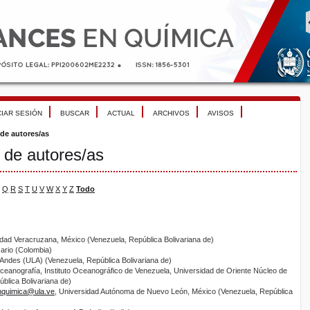
CIAR SESIÓN
BUSCAR
ACTUAL
ARCHIVOS
AVISOS
 de autores/as
 de autores/as
Q
R
S
T
U
V
W
X
Y
Z
Todo
idad Veracruzana, México (Venezuela, República Bolivariana de)
sario (Colombia)
 Andes (ULA) (Venezuela, República Bolivariana de)
eanografía, Instituto Oceanográfico de Venezuela, Universidad de Oriente Núcleo de
blica Bolivariana de)
nquimica@ula.ve
, Universidad Autónoma de Nuevo León, México (Venezuela, República