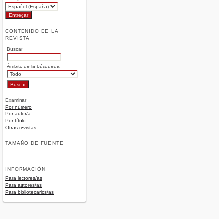
CONTENIDO DE LA
REVISTA
Buscar
Ámbito de la búsqueda
Examinar
Por número
Por autor/a
Por título
Otras revistas
TAMAÑO DE FUENTE
INFORMACIÓN
Para lectores/as
Para autores/as
Para bibliotecarios/as