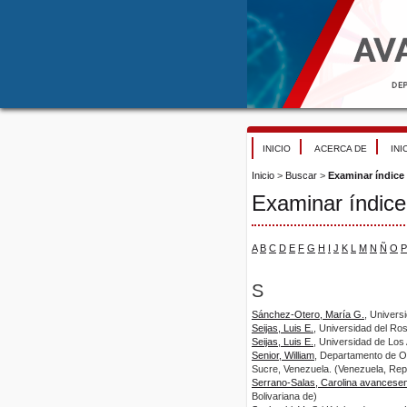
INICIO
ACERCA DE
INI
Inicio
>
Buscar
>
Examinar índice
Examinar índice
A
B
C
D
E
F
G
H
I
J
K
L
M
N
Ñ
O
P
S
Sánchez-Otero, María G.
, Univers
Seijas, Luis E.
, Universidad del Ro
Seijas, Luis E.
, Universidad de Los
Senior, William
, Departamento de Oc
Sucre, Venezuela. (Venezuela, Repú
Serrano-Salas, Carolina avancese
Bolivariana de)