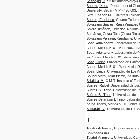
Seshagiri, V.
, Sri Krishnadevaraya Un
Sharma, Neha
, Department of Chem
University, Sagar (M.P.)-470 003, In
Sirat, Hasnah M.
, Universiti Teknol
Soares, Frederico
, Goiano Federal I
Solórzano Suárez, Raisa Annabel
,
Solera Jiménez, Federico
, Nation
San José, Costa Rica (Costa Rica)
Solorzano Párraga, Karolayne
, Un
Sosa, Adakarleny
, Laboratorio de 
Andes, Mérida 5101, Venezuela. (Ve
Sosa, Adakarleny
, Laboratorio de 
los Andes, Mérida 5101, Venezuela.
Sosa, Eleida
, Laboratorio de Cinét
Andes, Mérida 5101. (Venezuela, Re
Sosa, Eleida
, Universidad de Los A
Soubal Mora, Jean Pierre
, Institu
Srilalitha, V.
, C.M.R. Institute of Tec
Suarez, Raibel
, Universidad de Lo
Suárez B., Trino
, Universidad de L
Suárez B., Trino
, Universidad de 
Suárez Betancourt, Trino
, Laborat
de los Andes, Mérida 5101, Venezue
Sulbarán, Alí
, Universidad de Los A
T
Taddei, Antonieta
, Departamento de
Bolivariana de)
Taddei, Antonieta
, Universidad Cent