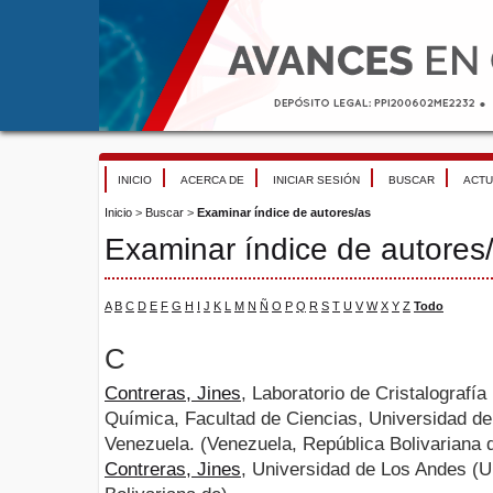
INICIO
ACERCA DE
INICIAR SESIÓN
BUSCAR
ACTU
Inicio
>
Buscar
>
Examinar índice de autores/as
Examinar índice de autores
A
B
C
D
E
F
G
H
I
J
K
L
M
N
Ñ
O
P
Q
R
S
T
U
V
W
X
Y
Z
Todo
C
Contreras, Jines
, Laboratorio de Cristalograf
Química, Facultad de Ciencias, Universidad de
Venezuela. (Venezuela, República Bolivariana 
Contreras, Jines
, Universidad de Los Andes (U