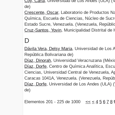
Coy, Carla
, Universidad de Los Andes (ULA) (V
de)
Crescente, Oscar
, Laboratorio de Productos N
Química, Escuela de Ciencias, Núcleo de Sucre
Estado Sucre, Venezuela. (Venezuela, Repúblic
Cruz-Santos, Yovin
, Municipalidad Distrital de
D
Dávila Vera, Delsy Maria
, Universidad de Los 
República Bolivariana de)
Díaz, Dinorah
, Universidad Veracruzana (Méxi
Díaz, Dorfe
, Centro de Química Analítica, Esc
Ciencias, Universidad Central de Venezuela, A
Caracas 1041A, Venezuela. (Venezuela, Repúbl
Díaz, Dorfe
, Universidad de Los Andes (ULA) (
de)
Elementos 201 - 225 de 1000
<<
<
4
5
6
7
8