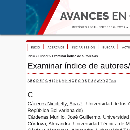
INICIO
ACERCA DE
INICIAR SESIÓN
BUSCAR
ACTU
Inicio
>
Buscar
>
Examinar índice de autores/as
Examinar índice de autores
A
B
C
D
E
F
G
H
I
J
K
L
M
N
Ñ
O
P
Q
R
S
T
U
V
W
X
Y
Z
Todo
C
Cáceres Nicolielly, Ana J.
, Universidad de los
República Bolivariana de)
Cárdenas Murillo, José Guillermo
, Universidad
Córdova, Alexandra
, Universidad Técnica de 