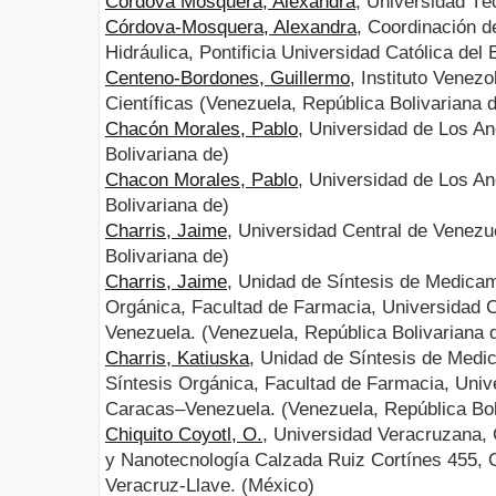
Córdova Mosquera, Alexandra
, Universidad Té
Córdova-Mosquera, Alexandra
, Coordinación d
Hidráulica, Pontificia Universidad Católica del
Centeno-Bordones, Guillermo
, Instituto Venez
Científicas (Venezuela, República Bolivariana 
Chacón Morales, Pablo
, Universidad de Los A
Bolivariana de)
Chacon Morales, Pablo
, Universidad de Los A
Bolivariana de)
Charris, Jaime
, Universidad Central de Venezu
Bolivariana de)
Charris, Jaime
, Unidad de Síntesis de Medicam
Orgánica, Facultad de Farmacia, Universidad 
Venezuela. (Venezuela, República Bolivariana 
Charris, Katiuska
, Unidad de Síntesis de Medi
Síntesis Orgánica, Facultad de Farmacia, Univ
Caracas–Venezuela. (Venezuela, República Bol
Chiquito Coyotl, O.
, Universidad Veracruzana, 
y Nanotecnología Calzada Ruiz Cortínes 455, C
Veracruz-Llave. (México)