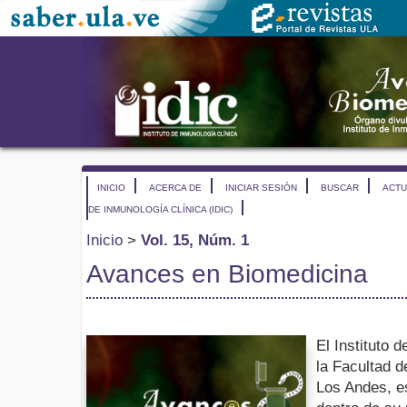
INICIO
ACERCA DE
INICIAR SESIÓN
BUSCAR
ACTU
DE INMUNOLOGÍA CLÍNICA (IDIC)
Inicio
>
Vol. 15, Núm. 1
Avances en Biomedicina
El Instituto 
la Facultad d
Los Andes, e