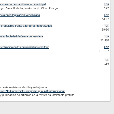
 conexión en la tributación municipal
PDF
go Rimer Barbella, Norka Judith Viloria Ortega
7-42
encia en la legislación venezolana
PDF
43-67
irregulares frente a terceros contratantes
PDF
69-90
a en la Sociedad Anónima venezolana
PDF
91-118
lectrónico en la comunidad universitaria
PDF
119-157
PDF
159
 esta revista se distribuyen bajo una
ón -No Comercial- Compartir Igual 4.0 Internacional.
 publicación de artículos en la revista es totalmente gratuito.