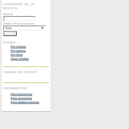
CONTENIDO DE LA
REVISTA
Buscar
Ámbito de la búsqueda
Examinar
Por número
Por autor/a
Por título
Otras revistas
TAMAÑO DE FUENTE
INFORMACIÓN
Para lectores/as
Para autores/as
Para bibliotecarios/as