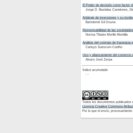
El Poder de decisión como factor de
Jorge D. Bastidas Canelones, Die
Arbitraje de inversiones y su incid
Bartolomé Gil Osuna
Responsabilidad de las sociedades 
Norma Tibaire Morillo Montilla
Análisis del contrato de franquici
Carluys Suescum Coelho
Uso y afianzamiento del comercio e
Alvaro José Zerpa
Índice acumulado
- -
Todos los documentos publicados en
Licencia Creative Commons Atribuci
Por lo que el envío, procesamiento y