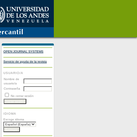
OPEN JOURNAL SYSTEMS
Servicio de ayuda de la revista
USUARIO/A
Nombre de
usuario/a
Contraseña
No cerrar sesión
IDIOMA
Escoge idioma