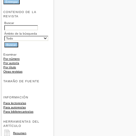
CONTENIDO DE LA
REVISTA
Buscar
Ámbito de la búsqueda
Examinar
Por número
Por autor/a
Por título
Otras revistas
TAMAÑO DE FUENTE
INFORMACIÓN
Para lectores/as
Para autores/as
Para bibliotecarios/as
HERRAMIENTAS DEL
ARTÍCULO
Resumen