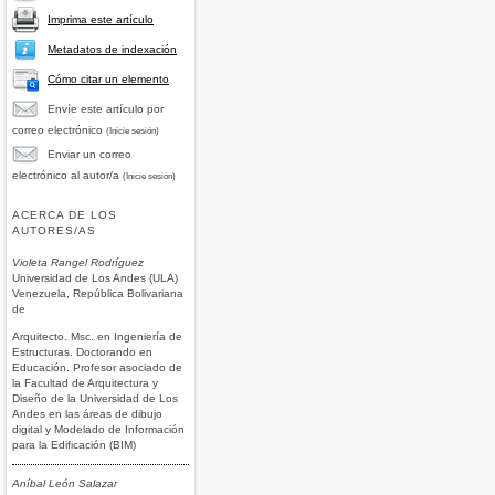
Imprima este artículo
Metadatos de indexación
Cómo citar un elemento
Envíe este artículo por
correo electrónico
(Inicie sesión)
Enviar un correo
electrónico al autor/a
(Inicie sesión)
ACERCA DE LOS
AUTORES/AS
Violeta Rangel Rodríguez
Universidad de Los Andes (ULA)
Venezuela, República Bolivariana
de
Arquitecto. Msc. en Ingeniería de
Estructuras. Doctorando en
Educación. Profesor asociado de
la Facultad de Arquitectura y
Diseño de la Universidad de Los
Andes en las áreas de dibujo
digital y Modelado de Información
para la Edificación (BIM)
Aníbal León Salazar