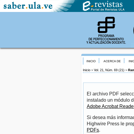
INICIO
ACERCA DE
INI
Inicio
>
Vol. 21, Núm. 69 (21)
>
Ran
El archivo PDF selecc
instalado un módulo d
Adobe Acrobat Reade
Si desea más informac
Highwire Press le pro
PDFs
.