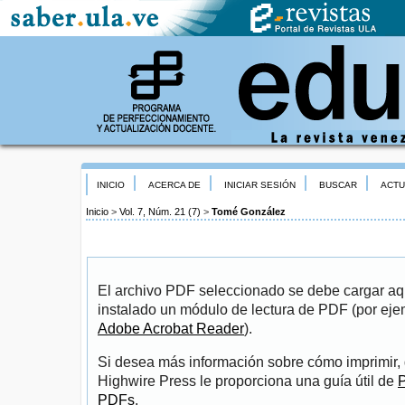
INICIO
ACERCA DE
INICIAR SESIÓN
BUSCAR
ACTU
Inicio
>
Vol. 7, Núm. 21 (7)
>
Tomé González
El archivo PDF seleccionado se debe cargar aqu
instalado un módulo de lectura de PDF (por eje
Adobe Acrobat Reader
).
Si desea más información sobre cómo imprimir, 
Highwire Press le proporciona una guía útil de
P
PDFs
.