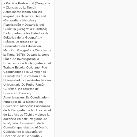
y Práctica Profesional (Geografía
y Ciencias de la Tierra).
Actualmente labora con las
asignaturas Didáctica General
(Geografía e Historia) y
Planificación y Desarrollo del
Currículo (Geografía e Historia).
Es fundador de las Cátedras de
Didáctica de la Geografía y
Práctica Docentes en la
Licenciatura en Educación
Mención: Geografía y Ciencias de
la Tierra (1978). Desarrolla como
Línea de Investigación la
Enseñanza de la Geografía en el
Trabajo Escolar Cotidiano. Fue
Coordinador de la Comisiones
Curriculares que crearon en la
Universidad de Los Andes Núcleo
Universitario Dr. Pedro Rincón
Gutiérrez, las carreras de
Educación Básica y
Administración. Es Coordinador-
Fundador de la Maestría en
Educación. Mención: Enseñanza
de la Geografía de la Universidad
de Los Andes-Táchira y ejerce la
docencia en este Programa de
Postgrado. Es miembro de la
Comisión que elaboró el Diseño
Curricular de la Maestría en
Docencia de la Geografía y