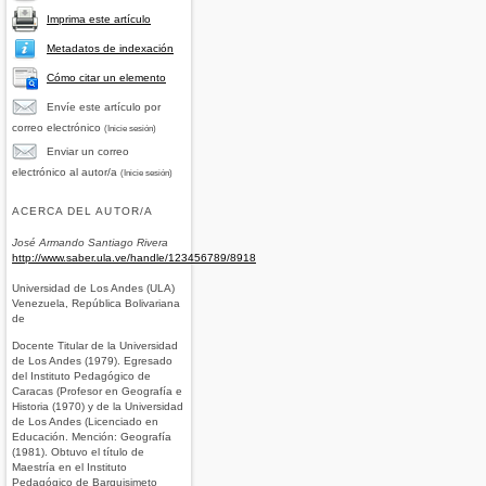
Imprima este artículo
Metadatos de indexación
Cómo citar un elemento
Envíe este artículo por
correo electrónico
(Inicie sesión)
Enviar un correo
electrónico al autor/a
(Inicie sesión)
ACERCA DEL AUTOR/A
José Armando Santiago Rivera
http://www.saber.ula.ve/handle/123456789/8918
Universidad de Los Andes (ULA)
Venezuela, República Bolivariana
de
Docente Titular de la Universidad
de Los Andes (1979). Egresado
del Instituto Pedagógico de
Caracas (Profesor en Geografía e
Historia (1970) y de la Universidad
de Los Andes (Licenciado en
Educación. Mención: Geografía
(1981). Obtuvo el título de
Maestría en el Instituto
Pedagógico de Barquisimeto