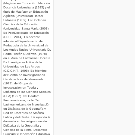
(Magíster en Educación. Mención:
Docencia Universitaria (1985) y el
título de Magíster en Educación
Agrícola (Universidad Rafael
Urdaneta (1989). Es Doctor en
Ciencias de la Educación
(Universidad Santa María (2003).
Es PostDoctorado en Educación
(UPEL, 2014). Es docente
adscrito al Departamento de
Pedagogía de la Universidad de
Los Andes Núcleo Universitario Dr.
Pedro Rincón Gutiérrez, (1978),
en el Área de Formación Docente.
Es Investigador Activo de la
Universidad de Los Andes
(C.D.C.H.T., 1995). Es Miembro
del Centro de Investigaciones
Geodidácticas de Venezuela
(1973), del Grupo de
Investigación en Teoría y
Didáctica de las Ciencias Sociales
(ULA) (1997), del Geoforo
Iberoamericano, de la Red
Latinoamericana de Investigación
en Didáctica de la Geografía y
Red de Docentes de América
Latina y del Caribe. Ha ejercido la
docencia en las asignaturas de
Didáctica de la Geografía y
Ciencias de la Tierra, Desarrollo
Curricular e Innovación Educativa