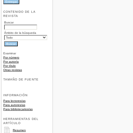
CONTENIDO DE LA
REVISTA
Buscar
Ámbito de la búsqueda
Examinar
Por número
Por autor/a
Por título
Otras revistas
TAMAÑO DE FUENTE
INFORMACIÓN
Para lectores/as
Para autores/as
Para bibliotecarios/as
HERRAMIENTAS DEL
ARTÍCULO
Resumen