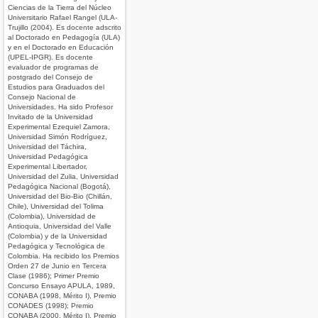
Ciencias de la Tierra del Núcleo
Universitario Rafael Rangel (ULA-
Trujillo (2004). Es docente adscrito
al Doctorado en Pedagogía (ULA)
y en el Doctorado en Educación
(UPEL-IPGR). Es docente
evaluador de programas de
postgrado del Consejo de
Estudios para Graduados del
Consejo Nacional de
Universidades. Ha sido Profesor
Invitado de la Universidad
Experimental Ezequiel Zamora,
Universidad Simón Rodríguez,
Universidad del Táchira,
Universidad Pedagógica
Experimental Libertador,
Universidad del Zulia, Universidad
Pedagógica Nacional (Bogotá),
Universidad del Bio-Bio (Chillán,
Chile), Universidad del Tolima
(Colombia), Universidad de
Antioquia, Universidad del Valle
(Colombia) y de la Universidad
Pedagógica y Tecnológica de
Colombia. Ha recibido los Premios
Orden 27 de Junio en Tercera
Clase (1986); Primer Premio
Concurso Ensayo APULA, 1989,
CONABA (1998, Mérito I), Premio
CONADES (1998); Premio
CONABA (2000, Mérito I), Premio