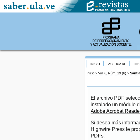
INICIO
ACERCA DE
INI
Inicio
>
Vol. 6, Núm. 19 (6)
>
Santi
El archivo PDF selecc
instalado un módulo d
Adobe Acrobat Reade
Si desea más informac
Highwire Press le pro
PDFs
.