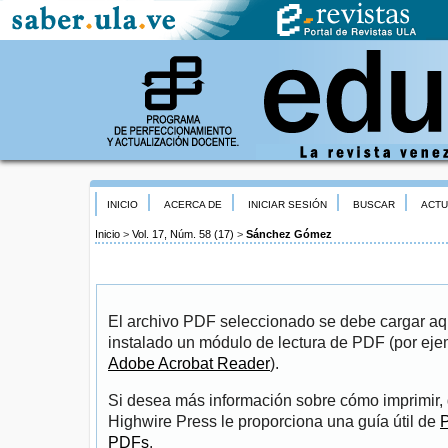
INICIO
ACERCA DE
INICIAR SESIÓN
BUSCAR
ACTU
Inicio
>
Vol. 17, Núm. 58 (17)
>
Sánchez Gómez
El archivo PDF seleccionado se debe cargar aqu
instalado un módulo de lectura de PDF (por eje
Adobe Acrobat Reader
).
Si desea más información sobre cómo imprimir, 
Highwire Press le proporciona una guía útil de
P
PDFs
.