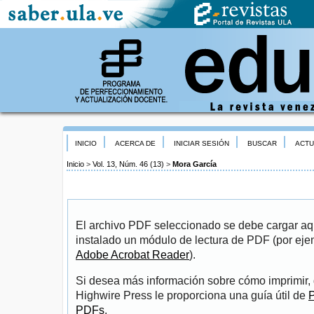
INICIO
ACERCA DE
INICIAR SESIÓN
BUSCAR
ACTU
Inicio
>
Vol. 13, Núm. 46 (13)
>
Mora García
El archivo PDF seleccionado se debe cargar aqu
instalado un módulo de lectura de PDF (por eje
Adobe Acrobat Reader
).
Si desea más información sobre cómo imprimir, 
Highwire Press le proporciona una guía útil de
P
PDFs
.