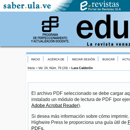
INICIO
ACERCA DE
INICIAR SESIÓN
BUSCAR
ACTU
Inicio
>
Vol. 24, Núm. 79 (24)
>
Lara Calderón
El archivo PDF seleccionado se debe cargar aqu
instalado un módulo de lectura de PDF (por eje
Adobe Acrobat Reader
).
Si desea más información sobre cómo imprimir, 
Highwire Press le proporciona una guía útil de
P
PDFs
.