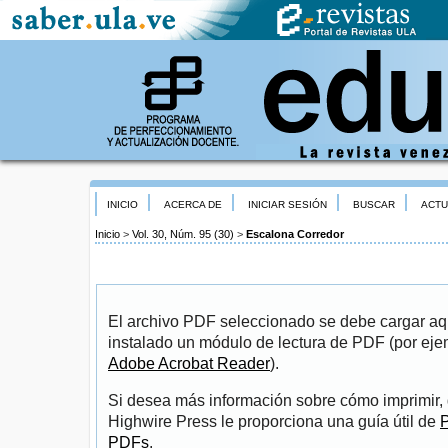
INICIO
ACERCA DE
INICIAR SESIÓN
BUSCAR
ACTU
Inicio
>
Vol. 30, Núm. 95 (30)
>
Escalona Corredor
El archivo PDF seleccionado se debe cargar aqu
instalado un módulo de lectura de PDF (por eje
Adobe Acrobat Reader
).
Si desea más información sobre cómo imprimir, 
Highwire Press le proporciona una guía útil de
P
PDFs
.