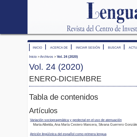
INICIO
ACERCA DE
INICIAR SESIÓN
BUSCAR
ACTU
Inicio
>
Archivos
>
Vol. 24 (2020)
Vol. 24 (2020)
ENERO-DICIEMBRE
Tabla de contenidos
Artículos
Variación sociopragmática y geolectal en el uso de atenuación
Marta Albelda, Ana María Cestero Mancera, Silvana Guerrero Gonzál
Atrición lingüística del español como primera lengua