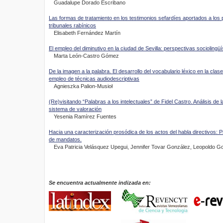
Guadalupe Dorado Escribano
Las formas de tratamiento en los testimonios sefardíes aportados a los 
tribunales rabínicos
Elisabeth Fernández Martín
El empleo del diminutivo en la ciudad de Sevilla: perspectivas sociolingü
Marta León-Castro Gómez
De la imagen a la palabra. El desarrollo del vocabulario léxico en la cla
empleo de técnicas audiodescriptivas
Agnieszka Palion-Musioł
(Re)visitando “Palabras a los intelectuales” de Fidel Castro. Análisis de l
sistema de valoración
Yesenia Ramírez Fuentes
Hacia una caracterización prosódica de los actos del habla directivos: 
de mandatos.
Eva Patricia Velásquez Upegui, Jennifer Tovar González, Leopoldo G
Se encuentra actualmente indizada en: