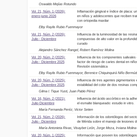
Oswaldo Mejías Rotundo
Vol. 21, Núm. 1 (2026):
Inflamación gingival e índice de placa: u
enero-junio 2026
en niños y adolescentes que reciben tra
con ortopedia maxilar
Elby Raylis Rubio Fuenmayor
Vol. 21, Núm. 2 (2026):
Influencia de la luminosidad de las resin
Julio - Diciembre
compuestas de alto valor en la profundi
curado
Alejandro Sánchez Rangel, Robert Ramírez Molina
Vol. 20, Núm. 2 (2025):
Influencia de los componentes salivale
Julio - Diciembre 2025
factor de riesgo de caries dental en niño
Revisión sistemática
Elby Raylis Rubio Fuenmayor, Berenice Chiquinquirá Niño Bermú
Vol. 20, Núm. 2 (2025):
Influencia de tres agentes pigmentarios 
Julio - Diciembre 2025
estabilidad del color de dos resinas co
Gilma l. Tique Yusti, Juan Pablo Pérez
Vol. 16, Núm. 2 (2021):
Influencia del ácido ascórbico en la adh
Julio-Diciembre
el esmalte blanqueado: estudio in vitro.
María Fernanda Peréz, Victor Setien
Vol. 21, Núm. 2 (2026):
Información de los odontólogos del secto
Julio - Diciembre
de Mérida sobre el manejo de lesiones d
María Antonieta Rivas, Visaybet León, Jorge Meza, Irviana Molina
Vol. 20, Núm. 1 (2025):
Información que poseen los odontólogos