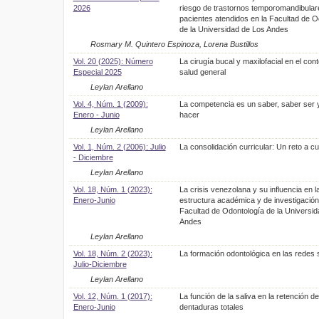
2026
riesgo de trastornos temporomandibular
pacientes atendidos en la Facultad de O
de la Universidad de Los Andes
Rosmary M. Quintero Espinoza, Lorena Bustillos
Vol. 20 (2025): Número
La cirugía bucal y maxilofacial en el cont
Especial 2025
salud general
Leylan Arellano
Vol. 4, Núm. 1 (2009):
La competencia es un saber, saber ser 
Enero - Junio
hacer
Leylan Arellano
Vol. 1, Núm. 2 (2006): Julio
La consolidación curricular: Un reto a cu
- Diciembre
Leylan Arellano
Vol. 18, Núm. 1 (2023):
La crisis venezolana y su influencia en l
Enero-Junio
estructura académica y de investigación
Facultad de Odontología de la Universid
Andes
Leylan Arellano
Vol. 18, Núm. 2 (2023):
La formación odontológica en las redes 
Julio-Diciembre
Leylan Arellano
Vol. 12, Núm. 1 (2017):
La función de la saliva en la retención de
Enero-Junio
dentaduras totales