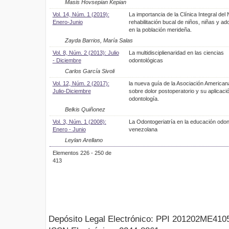
Masis Hovsepian Kepian
Vol. 14, Núm. 1 (2019):
La importancia de la Clínica Integral del 
Enero-Junio
rehabilitación bucal de niños, niñas y a
en la población merideña.
Zayda Barrios, María Salas
Vol. 8, Núm. 2 (2013): Julio
La multidisciplienaridad en las ciencias
- Diciembre
odontológicas
Carlos García Sivoli
Vol. 12, Núm. 2 (2017):
la nueva guía de la Asociación American
Julio-Diciembre
sobre dolor postoperatorio y su aplicaci
odontología.
Belkis Quiñonez
Vol. 3, Núm. 1 (2008):
La Odontogeriatría en la educación odon
Enero - Junio
venezolana
Leylan Arellano
Elementos 226 - 250 de
413
Depósito Legal Electrónico: PPI 201202ME410