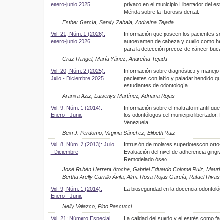
enero-junio 2025
privado en el municipio Libertador del es
Mérida sobre la fluorosis dental.
Esther García, Sandy Zabala, Andreína Tejada
Vol. 21, Núm. 1 (2026):
Información que poseen los pacientes so
enero-junio 2026
autoexamen de cabeza y cuello como h
para la detección precoz de cáncer buca
Cruz Rangel, María Yánez, Andreína Tejada
Vol. 20, Núm. 2 (2025):
Información sobre diagnóstico y manejo
Julio - Diciembre 2025
pacientes con labio y paladar hendido qu
estudiantes de odontología
Aranxa Aziz, Luisenys Martínez, Adriana Rojas
Vol. 9, Núm. 1 (2014):
Información sobre el maltrato infantil qu
Enero - Junio
los odontólogos del municipio libertador,
Venezuela
Bexi J. Perdomo, Virginia Sánchez, Elibeth Ruiz
Vol. 8, Núm. 2 (2013): Julio
Intrusión de molares superiorescon orto
- Diciembre
Evaluación del nivel de adherencia gingiv
Remodelado óseo
José Rubén Herrera Atoche, Gabriel Eduardo Colomé Ruiz, Maurici
Bertha Arelly Carrillo Ávila, Alma Rosa Rojas García, Rafael Rivas
Vol. 9, Núm. 1 (2014):
La bioseguridad en la docencia odontoló
Enero - Junio
Nelly Velazco, Pino Pascucci
Vol. 21: Número Especial
La calidad del sueño y el estrés como f