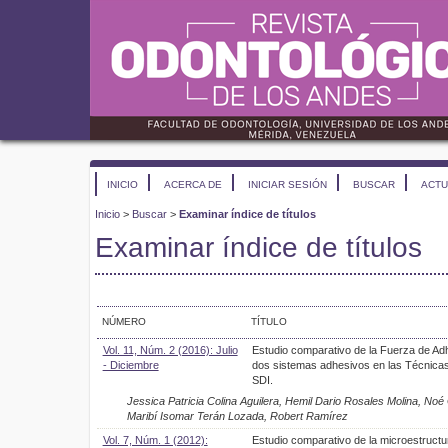
INICIO
ACERCA DE
INICIAR SESIÓN
BUSCAR
ACTU
Inicio
>
Buscar
>
Examinar índice de títulos
Examinar índice de títulos
NÚMERO
TÍTULO
Vol. 11, Núm. 2 (2016): Julio
Estudio comparativo de la Fuerza de Ad
- Diciembre
dos sistemas adhesivos en las Técnica
SDI.
Jessica Patricia Colina Aguilera, Hemil Dario Rosales Molina, Noé
Maribí Isomar Terán Lozada, Robert Ramírez
Vol. 7, Núm. 1 (2012):
Estudio comparativo de la microestructu