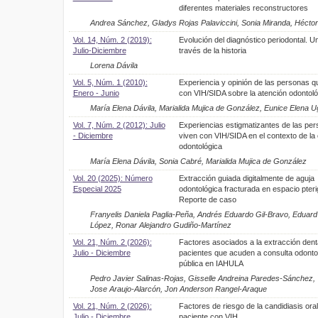
diferentes materiales reconstructores
Andrea Sánchez, Gladys Rojas Palaviccini, Sonia Miranda, Hécto
Vol. 14, Núm. 2 (2019):
Evolución del diagnóstico periodontal. Un
Julio-Diciembre
través de la historia
Lorena Dávila
Vol. 5, Núm. 1 (2010):
Experiencia y opinión de las personas q
Enero - Junio
con VIH/SIDA sobre la atención odontoló
María Elena Dávila, Marialida Mujica de González, Eunice Elena U
Vol. 7, Núm. 2 (2012): Julio
Experiencias estigmatizantes de las pe
- Diciembre
viven con VIH/SIDA en el contexto de la
odontológica
María Elena Dávila, Sonia Cabré, Marialida Mujica de González
Vol. 20 (2025): Número
Extracción guiada digitalmente de aguja
Especial 2025
odontológica fracturada en espacio pteri
Reporte de caso
Franyelis Daniela Paglia-Peña, Andrés Eduardo Gil-Bravo, Eduard
López, Ronar Alejandro Gudiño-Martínez
Vol. 21, Núm. 2 (2026):
Factores asociados a la extracción dent
Julio - Diciembre
pacientes que acuden a consulta odonto
pública en IAHULA
Pedro Javier Salinas-Rojas, Gisselle Andreina Paredes-Sánchez,
Jose Araujo-Alarcón, Jon Anderson Rangel-Araque
Vol. 21, Núm. 2 (2026):
Factores de riesgo de la candidiasis oral
Julio - Diciembre
paciente con VIH