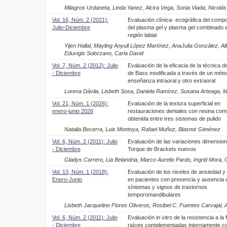
Milagros Urdaneta, Linda Yanez, Alcira Vega, Sonia Viada, Nicolá
Vol. 16, Núm. 2 (2021):
Evaluación clínica- ecográfica del comp
Julio-Diciembre
del plasma gel y plasma gel combinado e
región labial
Yijen Hallal, Mayling Anyull López Martínez, AnaJulia González, A
Eduvigis Solorzano, Carla David
Vol. 7, Núm. 2 (2012): Julio
Evaluación de la eficacia de la técnica de
- Diciembre
de Bass modificada a través de un méto
enseñanza intraoral y otro extraoral
Lorena Dávila, Lisbeth Sosa, Daniela Ramírez, Susana Arteaga, M
Vol. 21, Núm. 1 (2026):
Evaluación de la textura superficial en
enero-junio 2026
restauraciones dentales con resina co
obtenida entre tres sistemas de pulido
Natalia Becerra, Luis Montoya, Rafael Muñoz, Blasmir Giménez
Vol. 6, Núm. 2 (2011): Julio
Evaluación de las variaciones dimension
- Diciembre
Torque de Brackets nuevos
Gladys Carrero, Lia Belandria, Marco Aurelio Pardo, Ingrid Mora, G
Vol. 13, Núm. 1 (2018):
Evaluación de los niveles de ansiedad y
Enero-Junio
en pacientes con presencia y ausencia 
síntomas y signos de trastornos
temporomandibulares
Lisbeth Jacqueline Flores Oliveros, Rosibel C. Fuentes Carvajal,
Vol. 6, Núm. 2 (2011): Julio
Evaluación in vitro de la resistencia a la 
- Diciembre
raíces complementadas internamente c