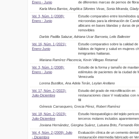
Enero - Junio
de diferentes marcas de pernos de fibras
Karla Mora Barrios, Angélica Sifontes Vivas, Sonia Miranda, Glady
Vol. 3, Núm. 1 (2008):
Estudio comparativo entre losmétodos q
Enero - Junio
microondas para la eliminación de Cand
albicans en bases blandas y duras de pr
removibles
Darbis Padilla Salazar, Adriana Ucar Barroeta, Lelis Ballester
Vol. 16, Núm. 1 (2021):
Estudio comparativo sobre la calidad de 
Enero-Junio
hábitos de higiene y salud en mujeres ch
inmigrantes haitianas.
Mariana Ramírez-Placencia, Kevin Villegas Retamal
Vol. 3, Núm. 1 (2008):
Estudio de la forma y tamaño de maxilar
Enero - Junio
edéntulos de pacientes de la ciudad de 
Venezuela
Lorena Bustillos, Ana Adela Terán, Leylan Arellano
Vol. 17, Núm. 2 (2022):
Estudio del grado de microfiltración en
Julio-Diciembre
restauraciones clase V realizadas con r
fill
Génesis Carrasquero, Grecia Pérez, Robert Ramírez
Vol. 18, Núm. 2 (2023):
Estudio histopatológico del tejido pericor
Julio-Diciembre
terceros molares incluidos aparentemen
Joviana Hernández, Giorgina Suárez, Luisana Brito, Fernando Ri
Vol. 4, Núm. 2 (2009): Julio
Evaluación clínica de un cemento dental
- Diciembre
restauración intermedia fabricado en Ve