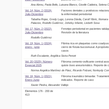
Ana Abreu, Paola Bello, Luisana Blanco, Giselle Caldeira, Selena
Vol. 14, Núm. 2 (2019):
Factores dentales y protésicos relacio
Julio-Diciembre
la enfermedad periodontal
Tabatha Rojas, Gredy Lugo, Lorena Dávila, Caroll Yibrin, Xiomar
Palacios, Rodolfo Gutiérrez, Johelsy Infante, Lisbeth Sosa
Vol. 17, Núm. 2 (2022):
Fenotipo periodontal en pacientes tabáq
Julio-Diciembre
Revisión de la literatura
Rodolfo Gutiérrez
Vol. 19, Núm. 1 (2024):
Fibrina rica en plaquetas como coadyuv
enero - junio
cierre de fístula bucosinusal. A propósit
casos
Ruth Escalante, Angélica Sivira Penott
Vol. 20 (2025): Número
Fibroma cemento-osificante central aso
Especial 2025
quiste óseo aneurismático. Reporte de 
Norma Angelica Martínez de Páez, Ricardo Felzani, Norleydy Co
Vol. 16, Núm. 1 (2021):
Fibroma traumático bimaxilar. Tratamien
Enero-Junio
indicados. Reporte de caso
Xavier Piedra, Alexander Vallejo
Elementos 176 - 200 de
413