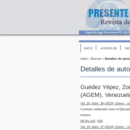
INICIO
ACERCA DE
INI
Inicio
>
Buscar
>
Detalles de auto
Detalles de auto
Guédez Yépez, Zor
(AGEM), Venezuela,
Vol. 20, Núm. 39 (2015): Enero - J
Contrato celebrado entre el Ejecuti
música
DETALLES
PDF
Vol. 19, Núm. 37 (2014): Enero - J