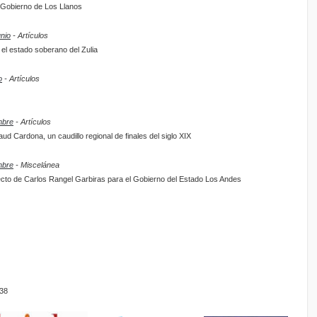
l Gobierno de Los Llanos
unio
- Artículos
: el estado soberano del Zulia
o
- Artículos
mbre
- Artículos
d Cardona, un caudillo regional de finales del siglo XIX
mbre
- Miscelánea
ecto de Carlos Rangel Garbiras para el Gobierno del Estado Los Andes
38