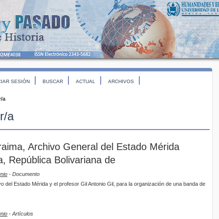
CIAR SESIÓN
BUSCAR
ACTUAL
ARCHIVOS
r/a
r/a
aima, Archivo General del Estado Mérida
 República Bolivariana de
unio
- Documento
vo del Estado Mérida y el profesor Gil Antonio Gil, para la organización de una banda de
unio
- Artículos