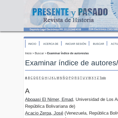
INICIO
ACERCA DE
INICIAR SESIÓN
BUSCAR
ACTU
Inicio
>
Buscar
>
Examinar índice de autores/as
Examinar índice de autores
A
B
C
D
E
F
G
H
I
J
K
L
M
N
Ñ
O
P
Q
R
S
T
U
V
W
X
Y
Z
Todo
A
Aboaasi El Nimer, Emad
, Universidad de Los 
República Bolivariana de)
Acacio Zerpa, José
(Venezuela, República Boli