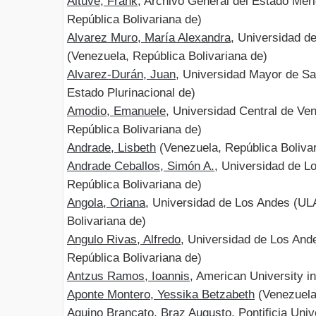
Altuve, Frank
, Archivo General del Estado Mé
República Bolivariana de)
Alvarez Muro, María Alexandra
, Universidad d
(Venezuela, República Bolivariana de)
Alvarez-Durán, Juan
, Universidad Mayor de Sa
Estado Plurinacional de)
Amodio, Emanuele
, Universidad Central de Ve
República Bolivariana de)
Andrade, Lisbeth
(Venezuela, República Bolivar
Andrade Ceballos, Simón A.
, Universidad de L
República Bolivariana de)
Angola, Oriana
, Universidad de Los Andes (UL
Bolivariana de)
Angulo Rivas, Alfredo
, Universidad de Los And
República Bolivariana de)
Antzus Ramos, Ioannis
, American University i
Aponte Montero, Yessika Betzabeth
(Venezuela,
Aquino Brancato, Braz Augusto
, Pontificia Un