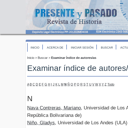
INICIO
ACERCA DE
INICIAR SESIÓN
BUSCAR
ACTU
Inicio
>
Buscar
>
Examinar índice de autores/as
Examinar índice de autores
A
B
C
D
E
F
G
H
I
J
K
L
M
N
Ñ
O
P
Q
R
S
T
U
V
W
X
Y
Z
Todo
N
Nava Contreras, Mariano
, Universidad de Los
República Bolivariana de)
Niño, Gladys
, Universidad de Los Andes (ULA)