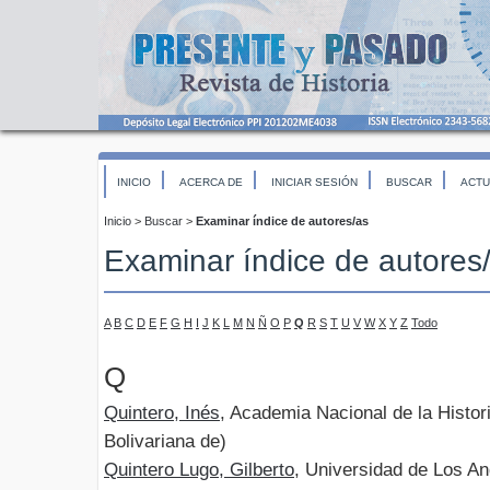
INICIO
ACERCA DE
INICIAR SESIÓN
BUSCAR
ACTU
Inicio
>
Buscar
>
Examinar índice de autores/as
Examinar índice de autores
A
B
C
D
E
F
G
H
I
J
K
L
M
N
Ñ
O
P
Q
R
S
T
U
V
W
X
Y
Z
Todo
Q
Quintero, Inés
, Academia Nacional de la Histo
Bolivariana de)
Quintero Lugo, Gilberto
, Universidad de Los A