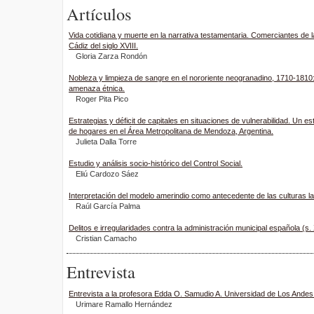
Artículos
Vida cotidiana y muerte en la narrativa testamentaria. Comerciantes de l
Cádiz del siglo XVIII.
Gloria Zarza Rondón
Nobleza y limpieza de sangre en el nororiente neogranadino, 1710-1810: 
amenaza étnica.
Roger Pita Pico
Estrategias y déficit de capitales en situaciones de vulnerabilidad. Un es
de hogares en el Área Metropolitana de Mendoza, Argentina.
Julieta Dalla Torre
Estudio y análisis socio-histórico del Control Social.
Eliú Cardozo Sáez
Interpretación del modelo amerindio como antecedente de las culturas l
Raúl García Palma
Delitos e irregularidades contra la administración municipal española (s. 
Cristian Camacho
Entrevista
Entrevista a la profesora Edda O. Samudio A. Universidad de Los Andes
Urimare Ramallo Hernández