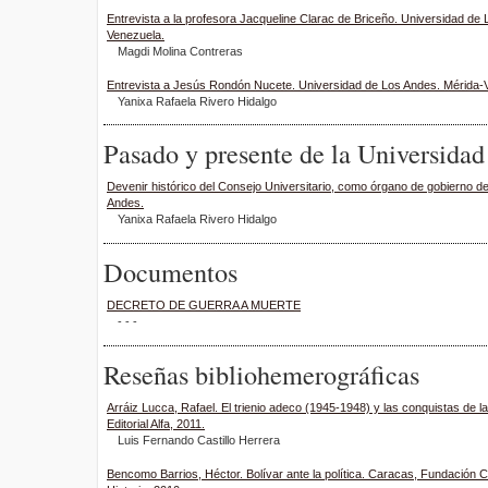
Entrevista a la profesora Jacqueline Clarac de Briceño. Universidad de
Venezuela.
Magdi Molina Contreras
Entrevista a Jesús Rondón Nucete. Universidad de Los Andes. Mérida-
Yanixa Rafaela Rivero Hidalgo
Pasado y presente de la Universida
Devenir histórico del Consejo Universitario, como órgano de gobierno d
Andes.
Yanixa Rafaela Rivero Hidalgo
Documentos
DECRETO DE GUERRA A MUERTE
- - -
Reseñas bibliohemerográficas
Arráiz Lucca, Rafael. El trienio adeco (1945-1948) y las conquistas de 
Editorial Alfa, 2011.
Luis Fernando Castillo Herrera
Bencomo Barrios, Héctor. Bolívar ante la política. Caracas, Fundación 