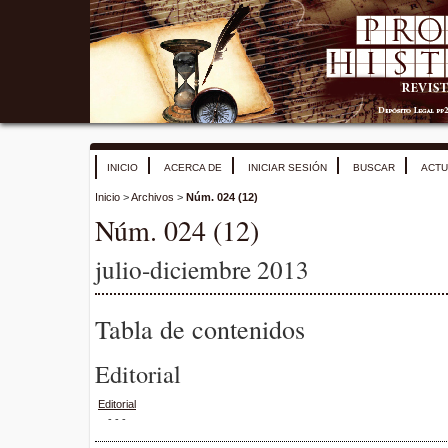
INICIO
ACERCA DE
INICIAR SESIÓN
BUSCAR
ACTU
Inicio
>
Archivos
>
Núm. 024 (12)
Núm. 024 (12)
julio-diciembre 2013
Tabla de contenidos
Editorial
Editorial
- - -