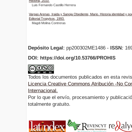
Historia, 2010.
Luis Fernando Castillo Herrera
Vargas Arenas, Iraida y Sanoja Obediente, Mario. Historia identidad y p
Editorial Tropykos, 1993.
Magdi Molina Contreras
Depósito Legal:
pp200302ME1486 -
ISSN
:
169
DOI: https://doi.org/10.53766/PROHIS
Todos los documentos publicados en esta revis
Licencia Creative Commons Atribución -No Com
Internacional.
Por lo que el envío, procesamiento y publicació
totalmente gratuito.