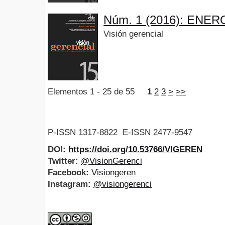
Núm. 1 (2016): ENER
Visión gerencial
Elementos 1 - 25 de 55
1
2
3
>
>>
P-ISSN 1317-8822 E-ISSN 2477-9547
DOI:
https://doi.org/10.53766/VIGEREN
Twitter:
@VisionGerenci
Facebook:
Visiongeren
Instagram:
@visiongerenci