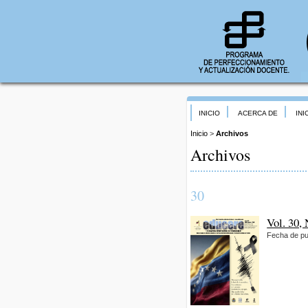
INICIO
ACERCA DE
INI
Inicio
>
Archivos
Archivos
30
Vol. 30,
Fecha de pu