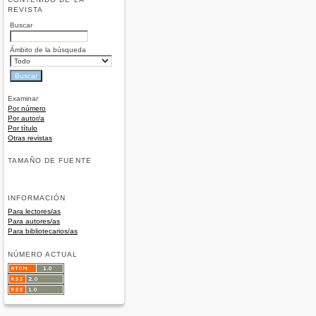
REVISTA
Buscar
Ámbito de la búsqueda
Examinar
Por número
Por autor/a
Por título
Otras revistas
TAMAÑO DE FUENTE
INFORMACIÓN
Para lectores/as
Para autores/as
Para bibliotecarios/as
NÚMERO ACTUAL