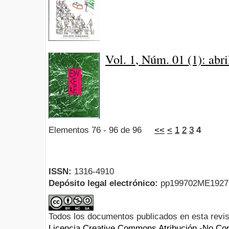
Vol. 1, Núm. 01 (1): abr
Elementos 76 - 96 de 96
<<
<
1
2
3
4
ISSN:
1316-4910
Depósito legal electrónico:
pp199702ME192
Todos los documentos publicados en esta revis
Licencia Creative Commons Atribución -No Com