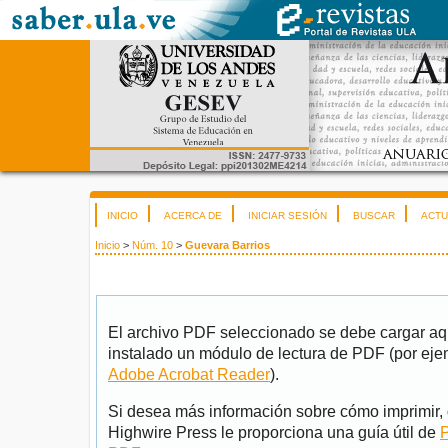
INICIO
ACERCA DE
INICIAR SESIÓN
BUSCAR
ACTU
Inicio
>
Núm. 10
>
Guevara Barrios
El archivo PDF seleccionado se debe cargar aqu
instalado un módulo de lectura de PDF (por eje
Adobe Acrobat Reader
).
Si desea más información sobre cómo imprimir, 
Highwire Press le proporciona una guía útil de
P