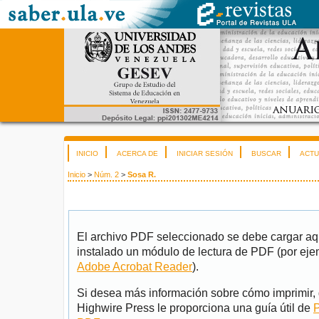
INICIO
ACERCA DE
INICIAR SESIÓN
BUSCAR
ACTU
Inicio
>
Núm. 2
>
Sosa R.
El archivo PDF seleccionado se debe cargar aqu
instalado un módulo de lectura de PDF (por eje
Adobe Acrobat Reader
).
Si desea más información sobre cómo imprimir, 
Highwire Press le proporciona una guía útil de
P