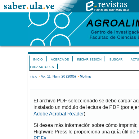
INICIO
ACERCA DE
INICIAR SESIÓN
BUSCAR
ACTU
PARA AUTORES
Inicio
>
Vol. 11, Núm. 20 (2005)
>
Molina
El archivo PDF seleccionado se debe cargar aqu
instalado un módulo de lectura de PDF (por eje
Adobe Acrobat Reader
).
Si desea más información sobre cómo imprimir, 
Highwire Press le proporciona una guía útil de
P
PDFs
.