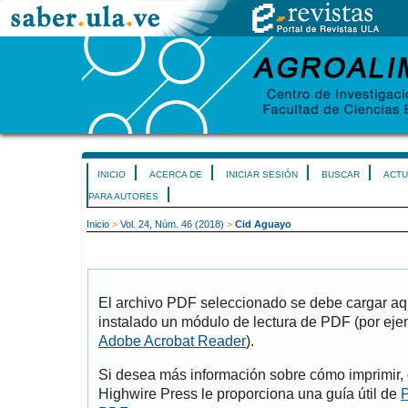
INICIO
ACERCA DE
INICIAR SESIÓN
BUSCAR
ACTU
PARA AUTORES
Inicio
>
Vol. 24, Núm. 46 (2018)
>
Cid Aguayo
El archivo PDF seleccionado se debe cargar aqu
instalado un módulo de lectura de PDF (por eje
Adobe Acrobat Reader
).
Si desea más información sobre cómo imprimir, 
Highwire Press le proporciona una guía útil de
P