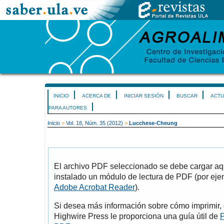
INICIO
ACERCA DE
INICIAR SESIÓN
BUSCAR
ACTU
PARA AUTORES
Inicio
>
Vol. 18, Núm. 35 (2012)
>
Lucchese-Cheung
El archivo PDF seleccionado se debe cargar aqu
instalado un módulo de lectura de PDF (por eje
Adobe Acrobat Reader
).
Si desea más información sobre cómo imprimir, 
Highwire Press le proporciona una guía útil de
P