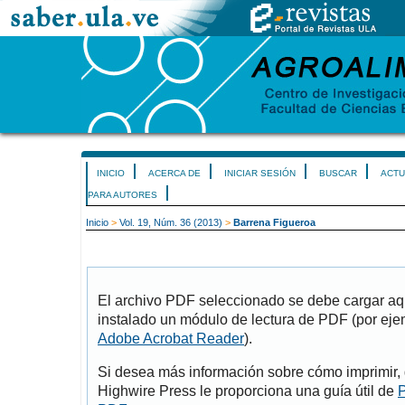
INICIO
ACERCA DE
INICIAR SESIÓN
BUSCAR
ACTU
PARA AUTORES
Inicio
>
Vol. 19, Núm. 36 (2013)
>
Barrena Figueroa
El archivo PDF seleccionado se debe cargar aqu
instalado un módulo de lectura de PDF (por eje
Adobe Acrobat Reader
).
Si desea más información sobre cómo imprimir, 
Highwire Press le proporciona una guía útil de
P