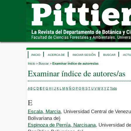
INICIO
ACERCA DE
INICIAR SESIÓN
BUSCAR
ACTU
Inicio
>
Buscar
>
Examinar índice de autores/as
Examinar índice de autores/as
A
B
C
D
E
F
G
H
I
J
K
L
M
N
Ñ
O
P
Q
R
S
T
U
V
W
X
Y
Z
Todo
E
Escala, Marcia
, Universidad Central de Venez
Bolivariana de)
Espinoza de Pernía, Narcisana
, Universidad d