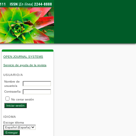
OPEN JOURNAL SYSTEMS
Servicio de ayuda de la revista
USUARIO/A
Nombre de
usuario/a
Contraseña
No cerrar sesión
IDIOMA
Escoge idioma