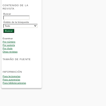
CONTENIDO DE LA
REVISTA
Buscar
Ámbito de la búsqueda
Examinar
Por número
Por autor/a
Por título
Otras revistas
TAMAÑO DE FUENTE
INFORMACIÓN
Para lectores/as
Para autores/as
Para bibliotecarios/as