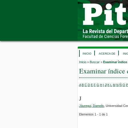
INICIO
ACERCA DE
INI
Inicio
>
Buscar
>
Examinar índice
Examinar índice 
A
B
C
D
E
F
G
H
I
J
K
L
M
N
Ñ
O
P
J
Jáuregui, Damelis
, Universidad Ce
Elementos 1 - 1 de 1