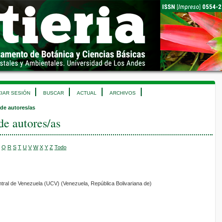
CIAR SESIÓN
BUSCAR
ACTUAL
ARCHIVOS
 de autores/as
de autores/as
Q
R
S
T
U
V
W
X
Y
Z
Todo
ntral de Venezuela (UCV) (Venezuela, República Bolivariana de)