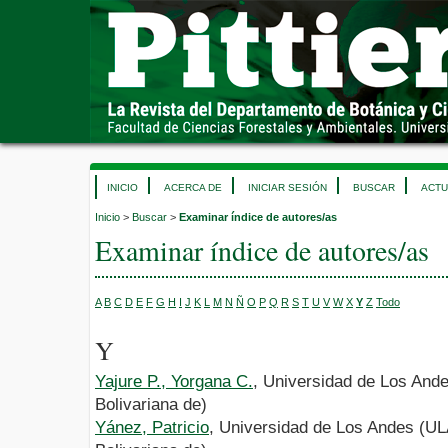
INICIO
ACERCA DE
INICIAR SESIÓN
BUSCAR
ACTU
Inicio
>
Buscar
>
Examinar índice de autores/as
Examinar índice de autores/as
A
B
C
D
E
F
G
H
I
J
K
L
M
N
Ñ
O
P
Q
R
S
T
U
V
W
X
Y
Z
Todo
Y
Yajure P., Yorgana C.
, Universidad de Los And
Bolivariana de)
Yánez, Patricio
, Universidad de Los Andes (UL