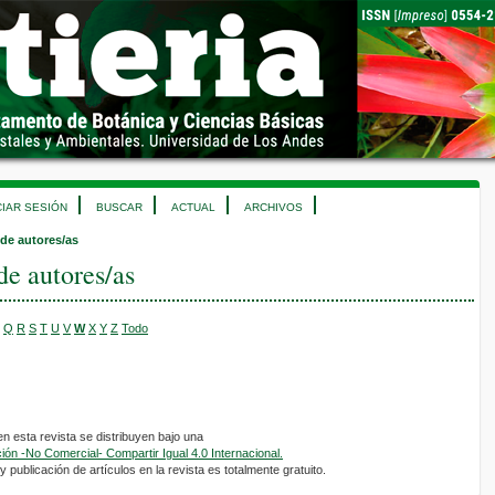
CIAR SESIÓN
BUSCAR
ACTUAL
ARCHIVOS
 de autores/as
de autores/as
Q
R
S
T
U
V
W
X
Y
Z
Todo
 esta revista se distribuyen bajo una
ón -No Comercial- Compartir Igual 4.0 Internacional.
 publicación de artículos en la revista es totalmente gratuito.