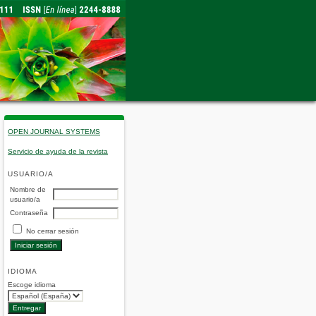
OPEN JOURNAL SYSTEMS
Servicio de ayuda de la revista
USUARIO/A
Nombre de
usuario/a
Contraseña
No cerrar sesión
IDIOMA
Escoge idioma