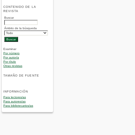
CONTENIDO DE LA
REVISTA
Buscar
Ámbito de la búsqueda
Examinar
Por número
Por autor/a
Por título
Otras revistas
TAMAÑO DE FUENTE
INFORMACIÓN
Para lectores/as
Para autores/as
Para bibliotecarios/as