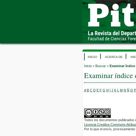
INICIO
ACERCA DE
INI
Inicio
>
Buscar
>
Examinar índice
Examinar índice 
A
B
C
D
E
F
G
H
I
J
K
L
M
N
Ñ
O
P
Todos los documentos publicados en
Licencia Creative Commons Atribuci
Por lo que el envío, procesamiento y