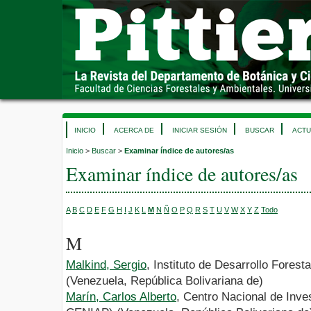
INICIO
ACERCA DE
INICIAR SESIÓN
BUSCAR
ACTU
Inicio
>
Buscar
>
Examinar índice de autores/as
Examinar índice de autores/as
A
B
C
D
E
F
G
H
I
J
K
L
M
N
Ñ
O
P
Q
R
S
T
U
V
W
X
Y
Z
Todo
M
Malkind, Sergio
, Instituto de Desarrollo Fores
(Venezuela, República Bolivariana de)
Marín, Carlos Alberto
, Centro Nacional de Inve